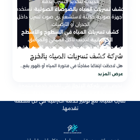
حديدية لتحديد التسرب بدقة.
: نستخدم
كشف تسربات المياه بالضوضاء الصوتية
أجهزة صوتية حديثة لاستشعار أي صوت تسرب داخل
الجدران أو الأرضيات.
كشف تسربات المياه في السطوح والأسطح
: لتجنب تآكل المباني والمرافق.
الخرسانية
: بعد تحديد التسرب، نقدم
إصلاح ومعالجة التسربات
حلولاً فورية لإصلاح الأعطال ومنع تكرار المشكلة
شركة كشف تسربات المياه بالخرج
مستقبلاً.
هل لاحظت ارتفاعًا مفاجئًا في فاتورة المياه أو ظهور بقع…
: متوفر لدينا فريق سريع الاستجابة
خدمة الطوارئ
عرض المزيد
لمعالجة أي تسربات مفاجئة على مدار الساعة.
نحرص في
على تقديم خدمة متميزة
شركة الإنجاز
تضمن حماية ممتلكاتك وتقليل أي أضرار ناتجة عن
تسرب المياه، مع توفير خدمة احترافية في كل منطقة
نقدمها.