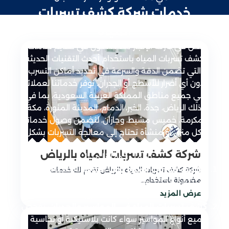
خدمات شركة كشف تسربات
المياه
نحن في شركة الإنجاز متخصصون في تقديم خدمات
كشف تسربات المياه باستخدام أحدث التقنيات الحديثة
التي تضمن الدقة والسرعة في تحديد أماكن التسرب
بدون أي أضرار للأسطح أو الجدران. نوفر خدماتنا لعملائنا
في جميع مناطق المملكة العربية السعودية، بما في
ذلك الرياض، جدة، الخبر، الدمام، المدينة المنورة، مكة
المكرمة، خميس مشيط، وجازان، لنضمن وصول خدماتنا
لكل منزل أو منشأة تحتاج إلى معالجة التسربات بشكل
سريع وفعال.
شركة كشف تسربات المياه بالرياض
تشمل خدماتنا ما يلي:
: باستخدام أجهزة
كشف تسربات المياه تحت البلاط
شركة كشف تسربات المياه بالرياض تقدم لك خدمات
مضمونة باستخدام…
متطورة لتحديد موقع التسرب بدقة دون الحاجة لكسر
عرض المزيد
البلاط إلا عند الضرورة.
: نفحص
كشف تسربات المياه في المواسير والجدران
جميع أنواع المواسير سواء كانت بلاستيكية أو نحاسية أو